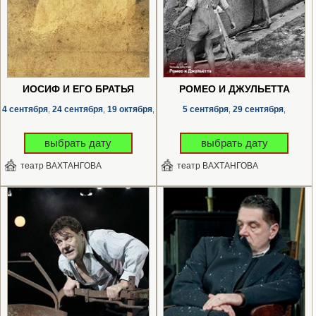
ИОСИФ И ЕГО БРАТЬЯ
РОМЕО И ДЖУЛЬЕТТА
4 сентября
24 сентября
19 октября
5 сентября
29 сентября
,
,
,
,
,
выбрать дату
выбрать дату
театр ВАХТАНГОВА
театр ВАХТАНГОВА