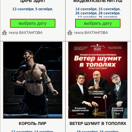
ЦАРЬ ЭДИП
МАДЕМУАЗЕЛЬ НИТУШ
13 сентября
5 октября
14 сентября
15 сентября
,
,
,
,
26 сентября
28 сентября
,
,
12 октября
26 октября
,
,
выбрать дату
выбрать дату
театр ВАХТАНГОВА
театр ВАХТАНГОВА
КОРОЛЬ ЛИР
ВЕТЕР ШУМИТ В ТОПОЛЯХ
17 сентября
14 октября
18 сентября
16 октября
,
,
,
,