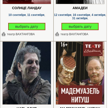
СОЛНЦЕ ЛАНДАУ
АМАДЕЙ
10 сентября
11 сентября
12 сентября
16 сентября
4 октября
,
,
,
,
,
31 октября
,
выбрать дату
выбрать дату
театр ВАХТАНГОВА
театр ВАХТАНГОВА