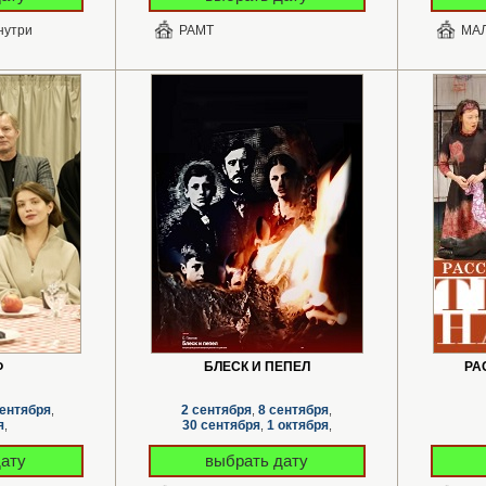
нутри
РАМТ
МАЛ
Ф
БЛЕСК И ПЕПЕЛ
РА
сентября
2 сентября
8 сентября
,
,
,
я
30 сентября
1 октября
,
,
,
18 октября
,
дату
выбрать дату