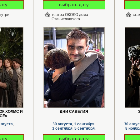
дату
выбрать дату
нутри
театра ОКОЛО дома
ста
Станиславского
ОК ХОЛМС И
ДНИ САВЕЛИЯ
СЕ»
августа
30 августа
1 сентября
30 авгус
,
,
,
3 сентября
5 сентября
8 ноябр
,
,
дату
выбрать дату