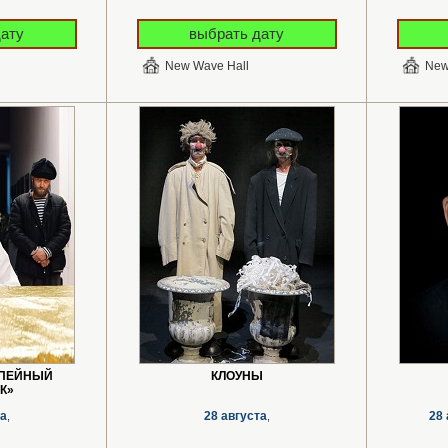
дату
выбрать дату
New Wave Hall
New
УПЕЙНЫЙ
КЛОУНЫ
К»
та
28 августа
28 
,
,