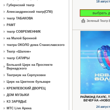
18 авгус
Губернский театр
Александринский театр(СПб)
выбрать 
театр ТАБАКОВА
Зеленый Театр
РАМТ
театр СОВРЕМЕННИК
на Малой Бронной
театра ОКОЛО дома Станиславского
Театр «Шалом»
театр САТИРЫ
Большой Цирк на Проспекте
Вернадского
Театриум на Серпуховке
Цирк на Цветном бульваре
КРЕМЛЕВСКИЙ ДВОРЕЦ
ДОМ МУЗЫКИ
РАЙМОНД ПАУЛС, 
ВЕЧЕР НА «НОВО
КЗ ЗАРЯДЬЕ
24 авгус
МТС Live Арена