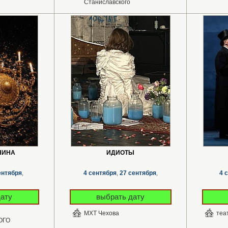
Станиславского
НИНА
ИДИОТЫ
ентября
4 сентября
27 сентября
4 
,
,
,
дату
выбрать дату
МХТ Чехова
теа
ОГО