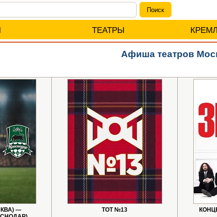
Ы
ТЕАТРЫ
КРЕМ
Афиша театров Мос
КВА) —
ТОТ №13
КОНЦ
СНОДАР).