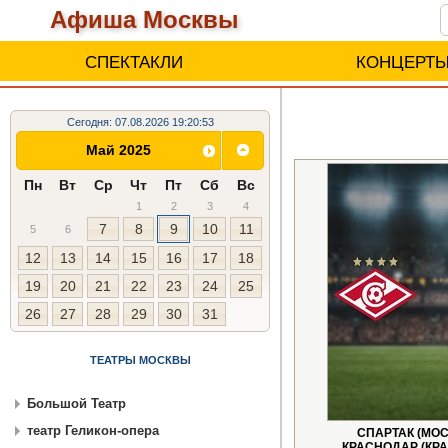
Афиша Москвы
СПЕКТАКЛИ
КОНЦЕРТ
Сегодня: 07.08.2026 19:20:53
Май 2025
Пн
Вт
Ср
Чт
Пт
Сб
Вс
1
2
3
4
7
8
9
10
11
5
6
12
13
14
15
16
17
18
19
20
21
22
23
24
25
26
27
28
29
30
31
ТЕАТРЫ МОСКВЫ
Большой Театр
театр Геликон-опера
СПАРТАК (МОС
КРАСНОДАР (КРА