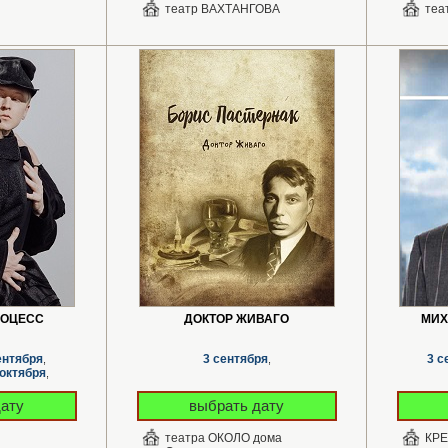
театр ВАХТАНГОВА
теа
РОЦЕСС
ДОКТОР ЖИВАГО
МИХ
ентября
3 сентября
3 с
,
,
 октября
,
ря
,
дату
выбрать дату
театра ОКОЛО дома
КР