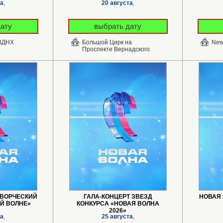
та
20 августа
,
,
дату
выбрать дату
 ВДНХ
Большой Цирк на
New
Проспекте Вернадского
ТВОРЧЕСКИЙ
ГАЛА-КОНЦЕРТ ЗВЕЗД
НОВАЯ 
Й ВОЛНЕ»
КОНКУРСА «НОВАЯ ВОЛНА
2026»
та
25 августа
,
,