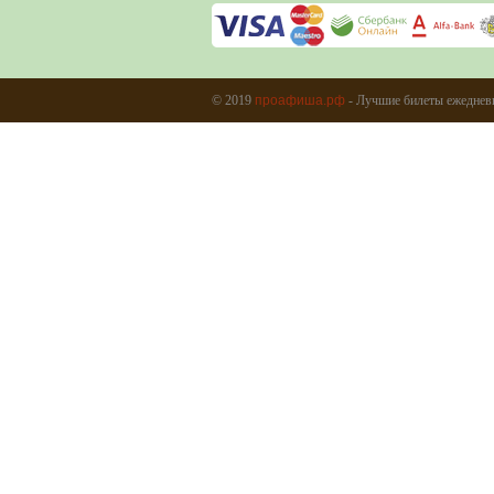
© 2019
проафиша.рф
- Лучшие билеты ежеднев