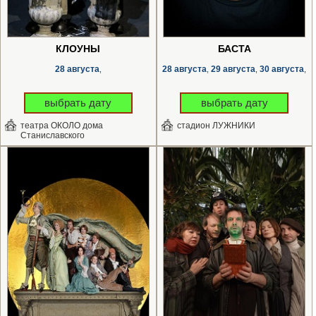
КЛОУНЫ
БАСТА
28 августа
28 августа
29 августа
30 августа
,
,
,
,
выбрать дату
выбрать дату
театра ОКОЛО дома
стадион ЛУЖНИКИ
Станиславского