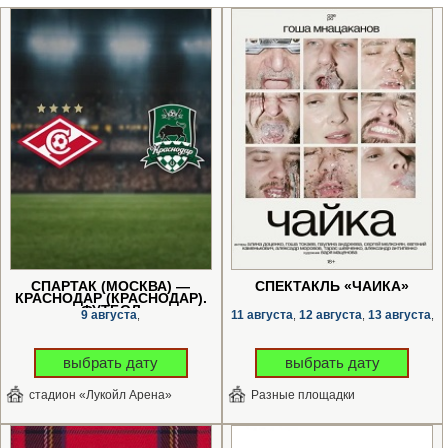
СПАРТАК (МОСКВА) —
СПЕКТАКЛЬ «ЧАЙКА»
КРАСНОДАР (КРАСНОДАР).
ФУТБОЛ
9 августа
11 августа
12 августа
13 августа
,
,
,
,
выбрать дату
выбрать дату
стадион «Лукойл Арена»
Разные площадки