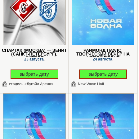
СПАРТАК (МОСКВА) — ЗЕНИТ
РАЙМОНД ПАУЛС,
(САНКТ-ПЕТЕРБУРГ).
ТВОРЧЕСКИЙ ВЕЧЕР НА
ФУТБОЛ
«НОВОЙ ВОЛНЕ»
23 августа
24 августа
,
,
выбрать дату
выбрать дату
стадион «Лукойл Арена»
New Wave Hall