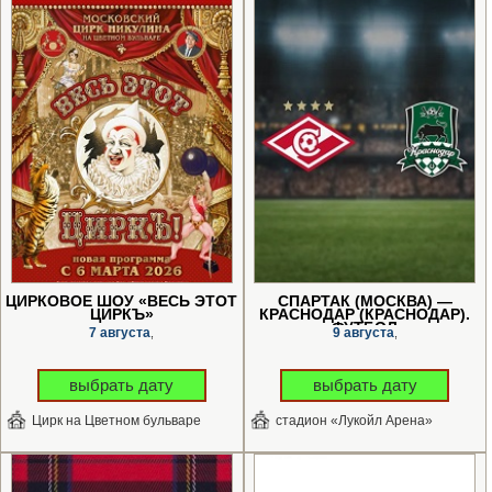
ЦИРКОВОЕ ШОУ «ВЕСЬ ЭТОТ
СПАРТАК (МОСКВА) —
ЦИРКЪ»
КРАСНОДАР (КРАСНОДАР).
ФУТБОЛ
7 августа
9 августа
,
,
выбрать дату
выбрать дату
Цирк на Цветном бульваре
стадион «Лукойл Арена»