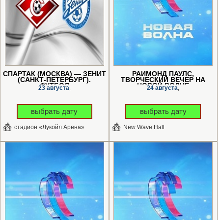
СПАРТАК (МОСКВА) — ЗЕНИТ
РАЙМОНД ПАУЛС,
(САНКТ-ПЕТЕРБУРГ).
ТВОРЧЕСКИЙ ВЕЧЕР НА
ФУТБОЛ
«НОВОЙ ВОЛНЕ»
23 августа
24 августа
,
,
выбрать дату
выбрать дату
стадион «Лукойл Арена»
New Wave Hall