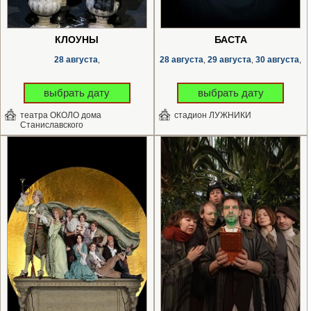
КЛОУНЫ
БАСТА
28 августа
28 августа
29 августа
30 августа
,
,
,
,
выбрать дату
выбрать дату
театра ОКОЛО дома
стадион ЛУЖНИКИ
Станиславского