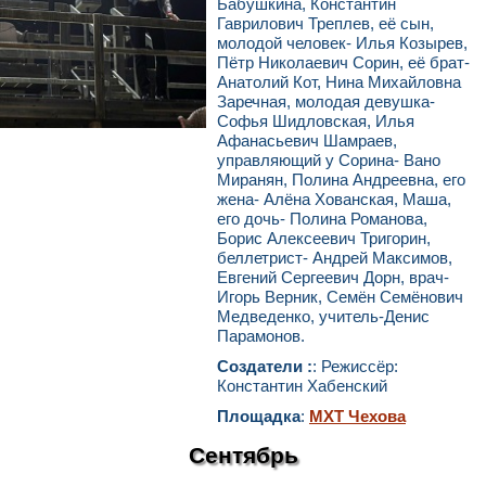
Бабушкина, Константин
Гаврилович Треплев, её сын,
молодой человек- Илья Козырев,
Пётр Николаевич Сорин, её брат-
Анатолий Кот, Нина Михайловна
Заречная, молодая девушка-
Софья Шидловская, Илья
Афанасьевич Шамраев,
управляющий у Сорина- Вано
Миранян, Полина Андреевна, его
жена- Алёна Хованская, Маша,
его дочь- Полина Романова,
Борис Алексеевич Тригорин,
беллетрист- Андрей Максимов,
Евгений Сергеевич Дорн, врач-
Игорь Верник, Семён Семёнович
Медведенко, учитель-Денис
Парамонов.
Создатели :
: Режиссёр:
Константин Хабенский
Площадка
:
МХТ Чехова
Сентябрь