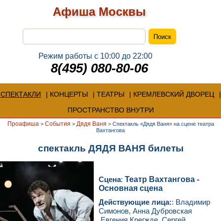
Афиша Москвы
Режим работы с 10:00 до 22:00
8(495) 080-80-06
СПЕКТАКЛИ
КОНЦЕРТЫ
ТЕАТРЫ
КРЕМЛЕВСКИЙ ДВОРЕЦ
ПРОСТРАНСТВО ВНУТРИ
Проафиша
События
Дядя Ваня
>
>
>
Спектакль «Дядя Ваня» на сцене театра
Вахтангова
спектакль ДЯДЯ ВАНЯ билеты
Сцена
:
Театр Вахтангова -
Основная сцена
Действующие лица:
: Владимир
Симонов, Анна Дубровская
,Евгения Крегжде ,Сергей