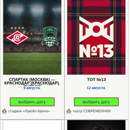
СПАРТАК (МОСКВА) —
ТОТ №13
КРАСНОДАР (КРАСНОДАР).
ФУТБОЛ
9 августа
12 августа
,
,
выбрать дату
выбрать дату
стадион «Лукойл Арена»
театр СОВРЕМЕННИК