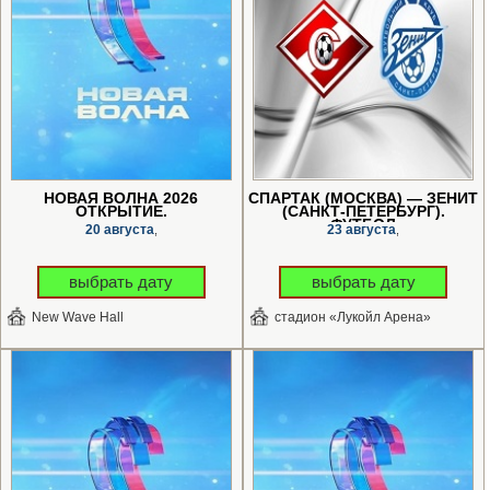
НОВАЯ ВОЛНА 2026
СПАРТАК (МОСКВА) — ЗЕНИТ
ОТКРЫТИЕ.
(САНКТ-ПЕТЕРБУРГ).
ФУТБОЛ
20 августа
23 августа
,
,
выбрать дату
выбрать дату
New Wave Hall
стадион «Лукойл Арена»