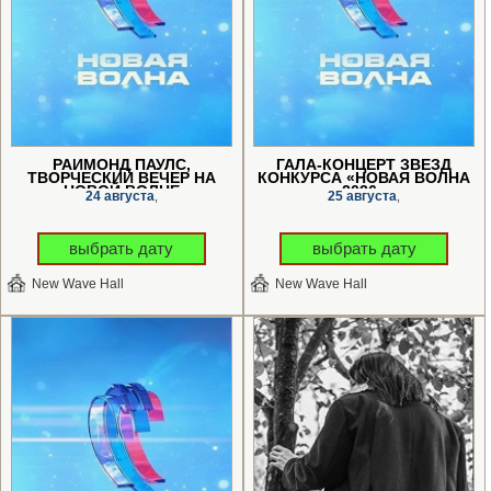
РАЙМОНД ПАУЛС,
ГАЛА-КОНЦЕРТ ЗВЕЗД
ТВОРЧЕСКИЙ ВЕЧЕР НА
КОНКУРСА «НОВАЯ ВОЛНА
«НОВОЙ ВОЛНЕ»
2026»
24 августа
25 августа
,
,
выбрать дату
выбрать дату
New Wave Hall
New Wave Hall