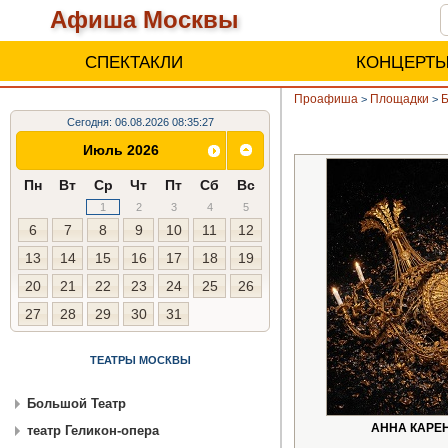
Афиша Москвы
СПЕКТАКЛИ
КОНЦЕРТ
Проафиша
Площадки
Б
>
>
Сегодня: 06.08.2026 08:35:27
Июль 2026
Пн
Вт
Ср
Чт
Пт
Сб
Вс
1
2
3
4
5
6
7
8
9
10
11
12
13
14
15
16
17
18
19
20
21
22
23
24
25
26
27
28
29
30
31
ТЕАТРЫ МОСКВЫ
Большой Театр
АННА КАРЕ
театр Геликон-опера