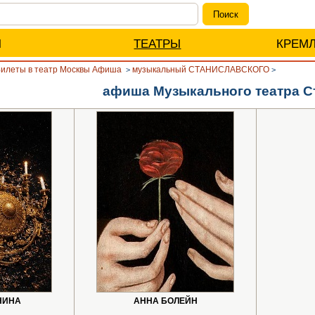
Ы
ТЕАТРЫ
КРЕМ
илеты в театр Москвы Афиша
музыкальный СТАНИСЛАВСКОГО
>
>
афиша Музыкального театра С
НИНА
АННА БОЛЕЙН