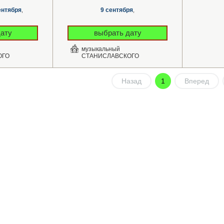
ентября
9 сентября
,
,
ату
выбрать дату
музыкальный
ОГО
СТАНИСЛАВСКОГО
Назад
1
Вперед