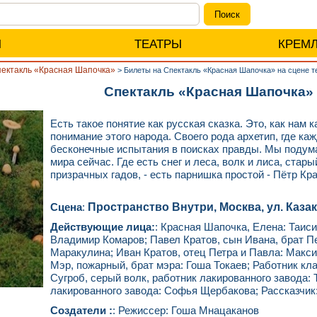
Ы
ТЕАТРЫ
КРЕМ
ектакль «Красная Шапочка»
>
Билеты на Спектакль «Красная Шапочка» на сцене 
Спектакль «Красная Шапочка» 
Есть такое понятие как русская сказка. Это, как нам
понимание этого народа. Своего рода архетип, где к
бесконечные испытания в поисках правды. Мы подума
мира сейчас. Где есть снег и леса, волк и лиса, стар
призрачных гадов, - есть парнишка простой - Пётр Кра
Сцена
:
Пространство Внутри, Москва, ул. Казако
Действующие лица:
: Красная Шапочка, Елена: Таиси
Владимир Комаров; Павел Кратов, сын Ивана, брат П
Маракулина; Иван Кратов, отец Петра и Павла: Макси
Мэр, пожарный, брат мэра: Гоша Токаев; Работник кл
Сугроб, серый волк, работник лакированного завода: 
лакированного завода: Софья Щербакова; Рассказчик
Создатели :
: Режиссер: Гоша Мнацаканов