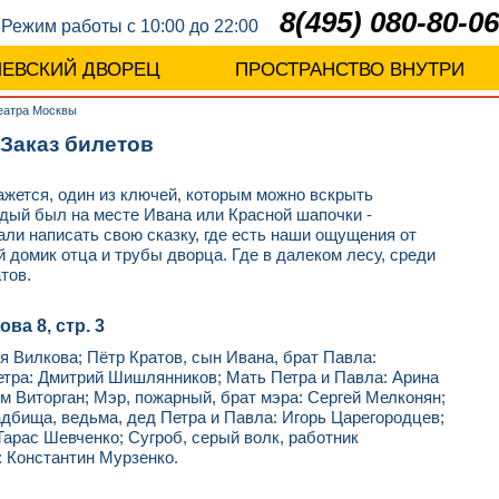
8(495) 080-80-06
Режим работы с 10:00 до 22:00
ЛЕВСКИЙ ДВОРЕЦ
ПРОСТРАНСТВО ВНУТРИ
театра Москвы
Заказ билетов
 кажется, один из ключей, которым можно вскрыть
аждый был на месте Ивана или Красной шапочки -
ли написать свою сказку, где есть наши ощущения от
ый домик отца и трубы дворца. Где в далеком лесу, среди
тов.
ва 8, стр. 3
я Вилкова; Пётр Кратов, сын Ивана, брат Павла:
етра: Дмитрий Шишлянников; Мать Петра и Павла: Арина
м Виторган; Мэр, пожарный, брат мэра: Сергей Мелконян;
адбища, ведьма, дед Петра и Павла: Игорь Царегородцев;
Тарас Шевченко; Сугроб, серый волк, работник
: Константин Мурзенко.