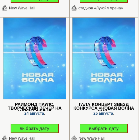
New Wave Hall
стадион «Лукойл Арена»
РАЙМОНД ПАУЛС,
ГАЛА-КОНЦЕРТ ЗВЕЗД
ТВОРЧЕСКИЙ ВЕЧЕР НА
КОНКУРСА «НОВАЯ ВОЛНА
«НОВОЙ ВОЛНЕ»
2026»
24 августа
25 августа
,
,
выбрать дату
выбрать дату
New Wave Hall
New Wave Hall