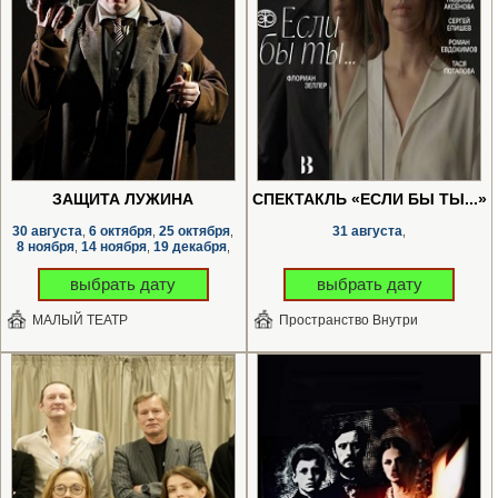
ЗАЩИТА ЛУЖИНА
СПЕКТАКЛЬ «ЕСЛИ БЫ ТЫ...»
30 августа
6 октября
25 октября
31 августа
,
,
,
,
8 ноября
14 ноября
19 декабря
,
,
,
выбрать дату
выбрать дату
МАЛЫЙ ТЕАТР
Пространство Внутри