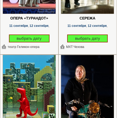
ОПЕРА «ТУРАНДОТ»
СЕРЁЖА
11 сентября
12 сентября
11 сентября
12 сентября
,
,
,
,
выбрать дату
выбрать дату
театр Геликон-опера
МХТ Чехова