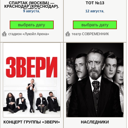
СПАРТАК (МОСКВА) —
ТОТ №13
КРАСНОДАР (КРАСНОДАР).
ФУТБОЛ
9 августа
12 августа
,
,
выбрать дату
выбрать дату
стадион «Лукойл Арена»
театр СОВРЕМЕННИК
КОНЦЕРТ ГРУППЫ «ЗВЕРИ»
НАСЛЕДНИКИ