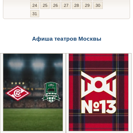
24
25
26
27
28
29
30
31
Афиша театров Москвы