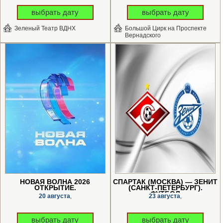
выбрать дату
выбрать дату
Зеленый Театр ВДНХ
Большой Цирк на Проспекте
Вернадского
НОВАЯ ВОЛНА 2026
СПАРТАК (МОСКВА) — ЗЕНИТ
ОТКРЫТИЕ.
(САНКТ-ПЕТЕРБУРГ).
ФУТБОЛ
20 августа
23 августа
,
,
выбрать дату
выбрать дату