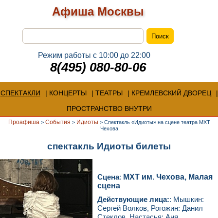
Афиша Москвы
Режим работы с 10:00 до 22:00
8(495) 080-80-06
СПЕКТАКЛИ
КОНЦЕРТЫ
ТЕАТРЫ
КРЕМЛЕВСКИЙ ДВОРЕЦ
ПРОСТРАНСТВО ВНУТРИ
Проафиша
События
Идиоты
>
>
>
Спектакль «Идиоты» на сцене театра МХТ
Чехова
спектакль Идиоты билеты
Сцена
:
МХТ им. Чехова, Малая
сцена
Действующие лица:
: Мышкин:
Сергей Волков, Рогожин: Данил
Стеклов, Настасья: Аня