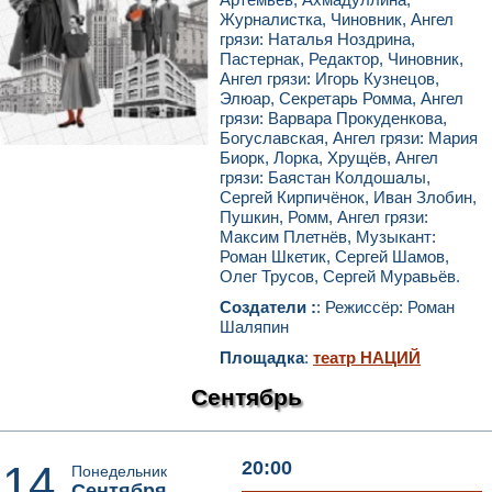
Журналистка, Чиновник, Ангел
грязи: Наталья Ноздрина,
Пастернак, Редактор, Чиновник,
Ангел грязи: Игорь Кузнецов,
Элюар, Секретарь Ромма, Ангел
грязи: Варвара Прокуденкова,
Богуславская, Ангел грязи: Мария
Биорк, Лорка, Хрущёв, Ангел
грязи: Баястан Колдошалы,
Сергей Кирпичёнок, Иван Злобин,
Пушкин, Ромм, Ангел грязи:
Максим Плетнёв, Музыкант:
Роман Шкетик, Сергей Шамов,
Олег Трусов, Сергей Муравьёв.
Создатели :
: Режиссёр: Роман
Шаляпин
Площадка
:
театр НАЦИЙ
Сентябрь
14
20:00
Понедельник
Сентября