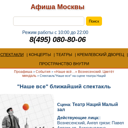
Афиша Москвы
Режим работы с 10:00 до 22:00
8(495) 080-80-06
СПЕКТАКЛИ
КОНЦЕРТЫ
ТЕАТРЫ
КРЕМЛЕВСКИЙ ДВОРЕЦ
ПРОСТРАНСТВО ВНУТРИ
Проафиша
События
«Наше всё…» Вознесенский. Цветёт
>
>
миндаль
>
Спектакль"Наше все" на сцене театра Наций
"Наше все" ближайший спектакль
Сцена
:
Театр Наций Малый
зал
Действующие лица:
:
Вознесенский, Ангел грязи: Павел
Артемьев, Ахмадуллина,