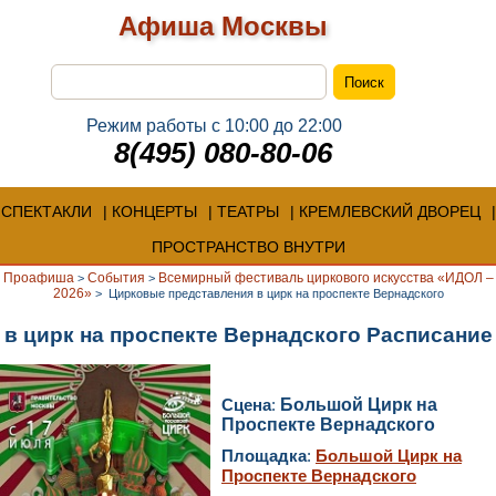
Афиша Москвы
Режим работы с 10:00 до 22:00
8(495) 080-80-06
СПЕКТАКЛИ
КОНЦЕРТЫ
ТЕАТРЫ
КРЕМЛЕВСКИЙ ДВОРЕЦ
ПРОСТРАНСТВО ВНУТРИ
Проафиша
События
Всемирный фестиваль циркового искусства «ИДОЛ –
>
>
2026»
>
Цирковые представления в цирк на проспекте Вернадского
в цирк на проспекте Вернадского Расписание
Сцена
:
Большой Цирк на
Проспекте Вернадского
Площадка
:
Большой Цирк на
Проспекте Вернадского