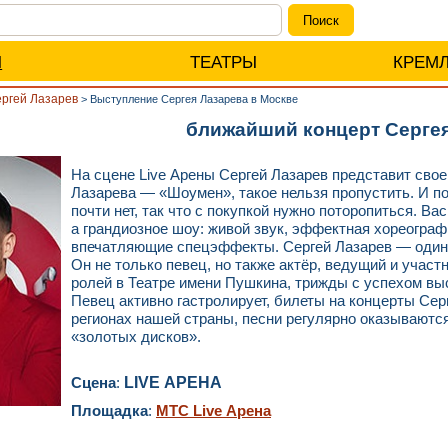
Ы
ТЕАТРЫ
КРЕМ
ргей Лазарев
>
Выступление Сергея Лазарева в Москве
ближайший концерт Серге
На сцене Live Арены Сергей Лазарев представит сво
Лазарева — «Шоумен», такое нельзя пропустить. И по
почти нет, так что с покупкой нужно поторопиться. В
а грандиозное шоу: живой звук, эффектная хореогра
впечатляющие спецэффекты. Сергей Лазарев — один 
Он не только певец, но также актёр, ведущий и учас
ролей в Театре имени Пушкина, трижды с успехом вы
Певец активно гастролирует, билеты на концерты Се
регионах нашей страны, песни регулярно оказываютс
«золотых дисков».
Сцена
:
LIVE АРЕНА
Площадка
:
МТС Live Арена