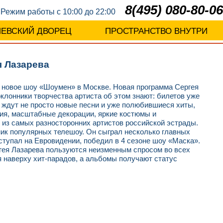
8(495) 080-80-06
Режим работы с 10:00 до 22:00
ЛЕВСКИЙ ДВОРЕЦ
ПРОСТРАНСТВО ВНУТРИ
я Лазарева
е новое шоу «Шоумен» в Москве. Новая программа Сергея
клонники творчества артиста об этом знают: билетов уже
ас ждут не просто новые песни и уже полюбившиеся хиты,
фия, масштабные декорации, яркие костюмы и
из самых разносторонних артистов российской эстрады.
тник популярных телешоу. Он сыграл несколько главных
ступал на Евровидении, победил в 4 сезоне шоу «Маска».
ргея Лазарева пользуются неизменным спросом во всех
я наверху хит-парадов, а альбомы получают статус