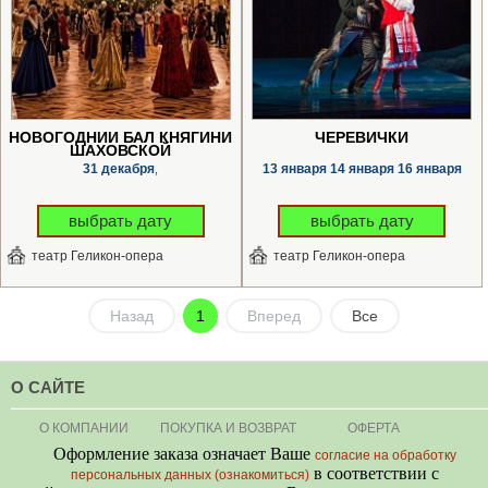
НОВОГОДНИЙ БАЛ КНЯГИНИ
ЧЕРЕВИЧКИ
ШАХОВСКОЙ
31 декабря
13 января
14 января
16 января
,
выбрать дату
выбрать дату
театр Геликон-опера
театр Геликон-опера
Назад
1
Вперед
Все
О САЙТЕ
О КОМПАНИИ
ПОКУПКА И ВОЗВРАТ
ОФЕРТА
Оформление заказа означает Ваше
согласие на обработку
в соответствии с
персональных данных (ознакомиться)