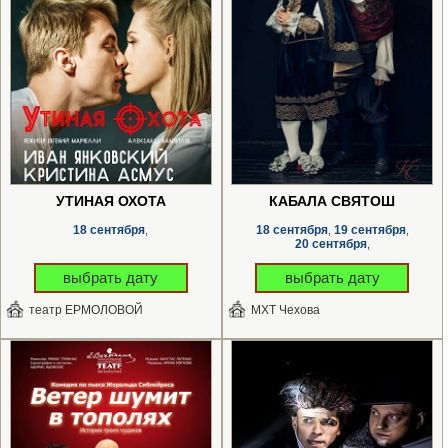
УТИНАЯ ОХОТА
КАБАЛА СВЯТОШ
18 сентября
18 сентября
19 сентября
,
,
,
20 сентября
,
выбрать дату
выбрать дату
театр ЕРМОЛОВОЙ
МХТ Чехова