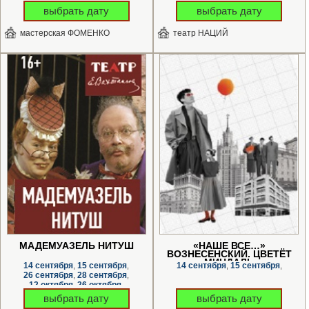
выбрать дату
выбрать дату
мастерская ФОМЕНКО
театр НАЦИЙ
МАДЕМУАЗЕЛЬ НИТУШ
«НАШЕ ВСЁ…»
ВОЗНЕСЕНСКИЙ. ЦВЕТЁТ
МИНДАЛЬ
14 сентября
15 сентября
14 сентября
15 сентября
,
,
,
,
26 сентября
28 сентября
,
,
12 октября
26 октября
,
,
выбрать дату
выбрать дату