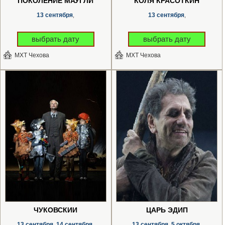
ПОКОЛЕНИЕ МАУГЛИ
КОЛЯ КРАСОТКИН
13 сентября
13 сентября
,
,
выбрать дату
выбрать дату
МХТ Чехова
МХТ Чехова
ЧУКОВСКИЙ
ЦАРЬ ЭДИП
13 сентября
14 сентября
13 сентября
5 октября
,
,
,
,