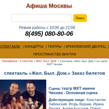
Афиша Москвы
Режим работы с 10:00 до 22:00
8(495) 080-80-06
СПЕКТАКЛИ
КОНЦЕРТЫ
ТЕАТРЫ
КРЕМЛЕВСКИЙ ДВОРЕЦ
ПРОСТРАНСТВО ВНУТРИ
Проафиша
События
Жил. Был. Дом.
>
>
>
Спектакль «Жил. Был. Дом.» на сцене
МХТ Чехова
спектакль «Жил. Был. Дом.» Заказ билетов
Сцена
:
театр МХТ имени
Чехова - Основная сцена
Действующие лица:
: Константин
Хабенский, Игорь Верник, Ирина
Пегова, Артём Быстров, Павел