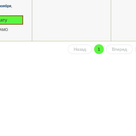
ноября
,
ату
НАМО
Назад
1
Вперед