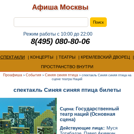
Афиша Москвы
Режим работы с 10:00 до 22:00
8(495) 080-80-06
СПЕКТАКЛИ
КОНЦЕРТЫ
ТЕАТРЫ
КРЕМЛЕВСКИЙ ДВОРЕЦ
ПРОСТРАНСТВО ВНУТРИ
Проафиша
События
Синяя синяя птица
>
>
>
спектакль Синяя синяя птица на
сцене театра Наций
спектакль Синяя синяя птица билеты
Сцена
:
Государственный
театр наций (Основная
сцена)
Действующие лица:
: Муся
Тотибадзе, Павел Акимкин.