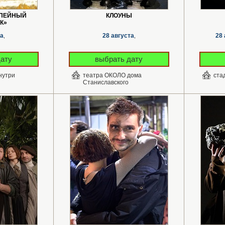
УПЕЙНЫЙ
КЛОУНЫ
К»
та
28 августа
28 
,
,
дату
выбрать дату
нутри
театра ОКОЛО дома
ста
Станиславского