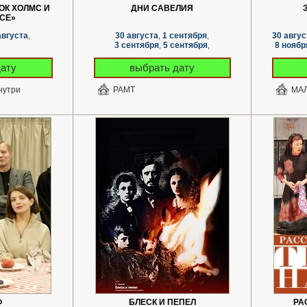
ОК ХОЛМС И
ДНИ САВЕЛИЯ
СЕ»
августа
30 августа
1 сентября
30 авгус
,
,
,
3 сентября
5 сентября
8 ноябр
,
,
дату
выбрать дату
нутри
РАМТ
МАЛ
Ф
БЛЕСК И ПЕПЕЛ
РА