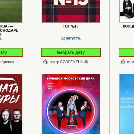
КВА) —
ТОТ №13
КОНЦ
СНОДАР).
Л
а
12 августа
,
,
дату
выбрать дату
л Арена»
театр СОВРЕМЕННИК
ста