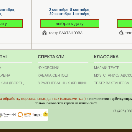
сентября
2 сентября
8 сентября
,
,
,
я
30 сентября
1 октября
,
,
,
18 октября
,
дату
выбрать дату
театр ВАХТАНГОВА
теа
РТЫ
СПЕКТАКЛИ
КЛАССИКА
А
ЧУКОВСКИЙ
МАЛЫЙ ТЕАТР
АРЕНА
КАБАЛА СВЯТОШ
МУЗ. СТАНИСЛАВСК
КИЙ ДВОРЕЦ
8 РАЗГНЕВАННЫХ ЖЕНЩИН
ТЕАТР ВАХТАНГОВА
на обработку персональных данных (ознакомиться)
в соответствии с действующим
только банковской картой на нашем сайте
+7 (495) 08