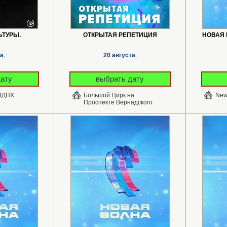
ЬТУРЫ.
ОТКРЫТАЯ РЕПЕТИЦИЯ
НОВАЯ 
та
20 августа
,
,
дату
выбрать дату
 ВДНХ
Большой Цирк на
New
Проспекте Вернадского