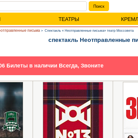
Ы
ТЕАТРЫ
КРЕМ
отправленные письма
>
Спектакль « Неотправленные письма» театр Моссовета
спектакль Неотправленные п
-06 Билеты в наличии Всегда, Звоните