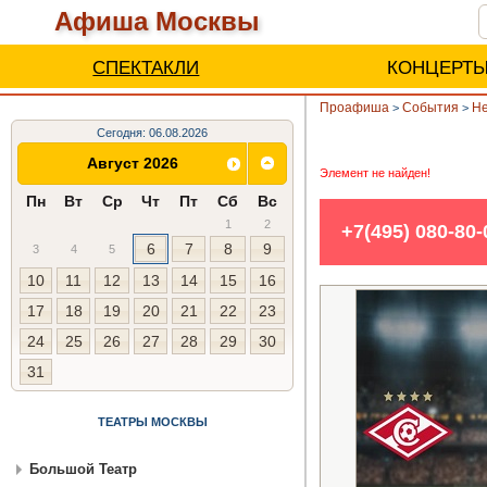
Афиша Москвы
СПЕКТАКЛИ
КОНЦЕРТ
Проафиша
События
Не
>
>
Сегодня: 06.08.2026
Август 2026
Элемент не найден!
Пн
Вт
Ср
Чт
Пт
Сб
Вс
1
2
+7(495) 080-80
6
7
8
9
3
4
5
10
11
12
13
14
15
16
17
18
19
20
21
22
23
24
25
26
27
28
29
30
31
ТЕАТРЫ МОСКВЫ
Большой Театр