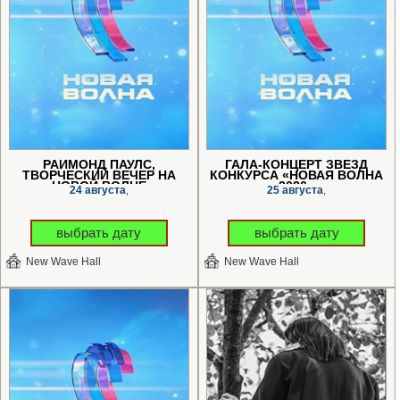
РАЙМОНД ПАУЛС,
ГАЛА-КОНЦЕРТ ЗВЕЗД
ТВОРЧЕСКИЙ ВЕЧЕР НА
КОНКУРСА «НОВАЯ ВОЛНА
«НОВОЙ ВОЛНЕ»
2026»
24 августа
25 августа
,
,
выбрать дату
выбрать дату
New Wave Hall
New Wave Hall