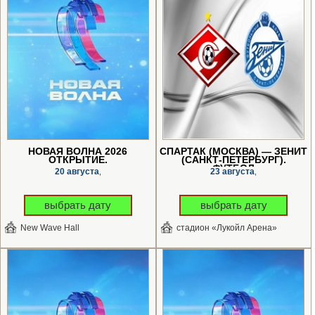
НОВАЯ ВОЛНА 2026
СПАРТАК (МОСКВА) — ЗЕНИТ
ОТКРЫТИЕ.
(САНКТ-ПЕТЕРБУРГ).
ФУТБОЛ
20 августа
23 августа
,
,
выбрать дату
выбрать дату
New Wave Hall
стадион «Лукойл Арена»