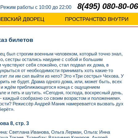
8(495) 080-80-06
Режим работы с 10:00 до 22:00
ЛЕВСКИЙ ДВОРЕЦ
ПРОСТРАНСТВО ВНУТРИ
каз билетов
ец был строгим военным человеком, который точно знал,
ало, сестры остались наедине с собой и большим
 чувствуют себя спокойно, стал подвал их дома, в
укрыться от необходимости принимать хоть какие-то
тит ли им сил выйти из него? Это «Три сестры» Чехова. У
ить не будет. Драма одного дома, или, может быть, всех
е и ждём приближающегося конца с ощущением
е и петь и шутить. «Сегодня, господа, воскресный день,
— каждый сообразно со своим возрастом и положением».
ности? Режиссёр Андрей Маник намеревается вызвать дух
берёт».
ва 8, стр. 3
на: Светлана Иванова, Ольга Лерман, Ольга: Инна
оша Токаев, Тузенбах: Владимир Комаров, Андрей