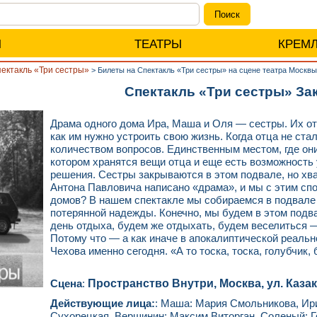
Ы
ТЕАТРЫ
КРЕМ
ектакль «Три сестры»
>
Билеты на Спектакль «Три сестры» на сцене театра Москвы
Спектакль «Три сестры» За
Драма одного дома Ира, Маша и Оля — сестры. Их от
как им нужно устроить свою жизнь. Когда отца не ст
количеством вопросов. Единственным местом, где они
котором хранятся вещи отца и еще есть возможность 
решения. Сестры закрываются в этом подвале, но хва
Антона Павловича написано «драма», и мы с этим спор
домов? В нашем спектакле мы собираемся в подвал
потерянной надежды. Конечно, мы будем в этом подвал
день отдыха, будем же отдыхать, будем веселиться 
Потому что — а как иначе в апокалиптической реаль
Чехова именно сегодня. «А то тоска, тоска, голубчик, 
Сцена
:
Пространство Внутри, Москва, ул. Казако
Действующие лица:
: Маша: Мария Смольникова, Ири
Сухорецкая, Вершинин: Максим Виторган, Соленый: Г