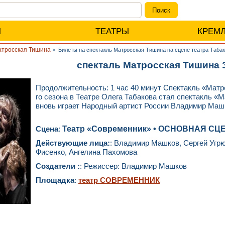
Ы
ТЕАТРЫ
КРЕМ
тросская Тишина
>
Билеты на спектакль Матросская Тишина на сцене театра Таба
спекталь Матросская Тишина 
Продолжительность: 1 час 40 минут Спектакль «Матр
го сезона в Театре Олега Табакова стал спектакль «
вновь играет Народный артист России Владимир Маш
Сцена
:
Театр «Современник» • ОСНОВНАЯ СЦ
Действующие лица:
: Владимир Машков, Сергей Угр
Фисенко, Ангелина Пахомова
Создатели :
: Режиссер: Владимир Машков
Площадка
:
театр СОВРЕМЕННИК