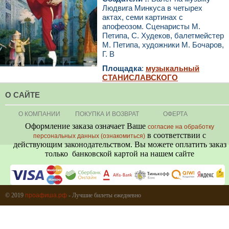
Людвига Минкуса в четырех
актах, семи картинах с
апофеозом. Сценаристы М.
Петипа, С. Худеков, балетмейстер
М. Петипа, художники М. Бочаров,
Г. В
Площадка
:
музыкальный
СТАНИСЛАВСКОГО
О САЙТЕ
О КОМПАНИИ
ПОКУПКА И ВОЗВРАТ
ОФЕРТА
Оформление заказа означает Ваше
согласие на обработку
в соответствии с
персональных данных (ознакомиться)
действующим законодательством. Вы можете оплатить заказ
только банковской картой на нашем сайте
+7 (495) 080-80-06
© 2019
проафиша.рф
- Лучшие билеты ежедневно