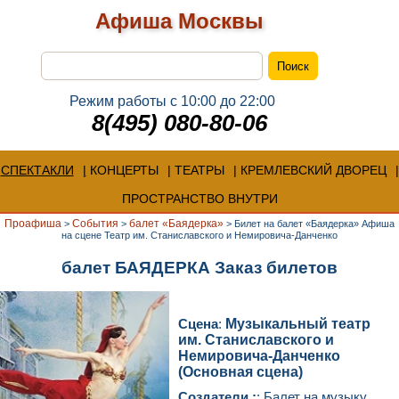
Афиша Москвы
Режим работы с 10:00 до 22:00
8(495) 080-80-06
СПЕКТАКЛИ
КОНЦЕРТЫ
ТЕАТРЫ
КРЕМЛЕВСКИЙ ДВОРЕЦ
ПРОСТРАНСТВО ВНУТРИ
Проафиша
События
балет «Баядерка»
>
>
>
Билет на балет «Баядерка» Афиша
на сцене Театр им. Станиславского и Немировича-Данченко
балет БАЯДЕРКА Заказ билетов
Сцена
:
Музыкальный театр
им. Станиславского и
Немировича-Данченко
(Основная сцена)
Создатели :
: Балет на музыку