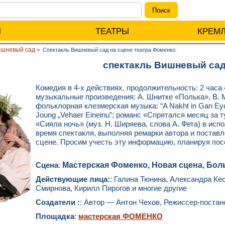
Ы
ТЕАТРЫ
КРЕМ
шневый сад
>
Спектакль Вишневый сад на сцене театра Фоменко.
спектакль Вишневый са
Комедия в 4-х действиях, продолжительность: 2 часа 
музыкальные произведения: А. Шнитке «Полька», В. 
фольклорная клезмерская музыка: “A Nakht in Gan Eydn“
Joung „Vehaer Eineinu”; романс «Спрятался месяц за т
«Сияла ночь» (муз. Н. Ширяева, слова А. Фета) в ис
время спектакля, выполняя ремарки автора и поставл
сцене. Просим учесть эту информацию, планируя пос
Сцена
:
Мастерская Фоменко, Новая сцена, Бол
Действующие лица:
: Галина Тюнина, Александра Ке
Смирнова, Кирилл Пирогов и многие другие
Создатели :
: Автор — Антон Чехов, Режиссер-поста
Площадка
:
мастерская ФОМЕНКО