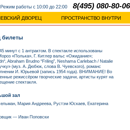
8(495) 080-80-06
Режим работы с 10:00 до 22:00
ЛЕВСКИЙ ДВОРЕЦ
ПРОСТРАНСТВО ВНУТРИ
д билеты
45 минут с 1 антрактом. В спектакле использованы
Мороз «Полька», Г. Китлер вальс «Ожидание»;
, Abraham Brudno “Friling”, Neshama Carlebach / Natalie
учку» (муз. А. Дюбюк, слова В. Чуевского), романс
полнении И. Юрьевой (запись 1954 года). ВНИМАНИЕ! Во
енные режиссёром творческие задачи, артисты курят на
ещение спектакля.
ьшой зал
сельман, Мария Андреева, Рустэм Юскаев, Екатерина
новщик — Иван Поповски