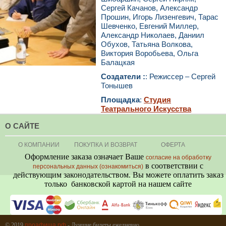
Сергей Качанов, Александр
Прошин, Игорь Лизенгевич, Тарас
Шевченко, Евгений Миллер,
Александр Николаев, Даниил
Обухов, Татьяна Волкова,
Виктория Воробьева, Ольга
Балацкая
Создатели :
: Режиссер – Сергей
Тонышев
Площадка
:
Студия
Театрального Искусства
О САЙТЕ
О КОМПАНИИ
ПОКУПКА И ВОЗВРАТ
ОФЕРТА
Оформление заказа означает Ваше
согласие на обработку
в соответствии с
персональных данных (ознакомиться)
действующим законодательством. Вы можете оплатить заказ
только банковской картой на нашем сайте
+7 (495) 080-80-06
© 2019
проафиша.рф
- Лучшие билеты ежедневно