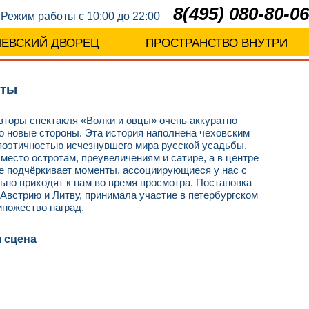
8(495) 080-80-06
Режим работы с 10:00 до 22:00
ЛЕВСКИЙ ДВОРЕЦ
ПРОСТРАНСТВО ВНУТРИ
еты
вторы спектакля «Волки и овцы» очень аккуратно
го новые стороны. Эта история наполнена чеховским
 поэтичностью исчезнувшего мира русской усадьбы.
 место остротам, преувеличениям и сатире, а в центре
е подчёркивает моменты, ассоциирующиеся у нас с
ьно приходят к нам во время просмотра. Постановка
Австрию и Литву, принимала участие в петербургском
множество наград.
я сцена