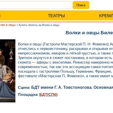
Ы
ТЕАТРЫ
КРЕМ
лки и овцы
>
Купить билеты на Волки и овцы
Волки и овцы Бил
Волки и овцы (Гастроли Мастерской П. Н. Фоменко) А
отнеслись к первоисточнику, раскрывая и открывая е
импрессионизмом, юмором и лёгкой грустью, а также
Зрители окунутся в сюжет постановки, в котором есть
сюжета — аферы с векселями. Режиссер намеренно н
современностью, так как эти ассоциации самостоятел
посещала с гастролями Польшу, Германию, Францию, 
фестивале «Мастерская П. Фоменко», а также имеет 
Сцена
:
БДТ имени Г. А. Товстоногова. Основна
Площадка
:
БДТ(СПб)