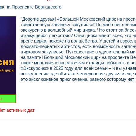
к на Проспекте Вернадского
"Дорогие друзья! «Большой Московский цирк на просп
таинственную занавесу закулисья! По многочисленны
экскурсию в волшебный мир цирка. Что стоит за бле
и кажущейся легкостью? Огни цирка манят всех, кто н
арене цирка, похоже на волшебство. У детей и взрос
лохмато-пернатых артистов, есть возможность загляну
цирковом закулисье. Путешествие в удивительный мир
на память! Большой Московский цирк на проспекте Ве
также многочисленным гостям столицы побывать в во
«Экскурсию» в 2025 году для всей семьи – и вы узнает
выступления, где обитают четвероногие друзья и еще 
это эксклюзивное приключение, равного которому нет 
ы
ет активных дат