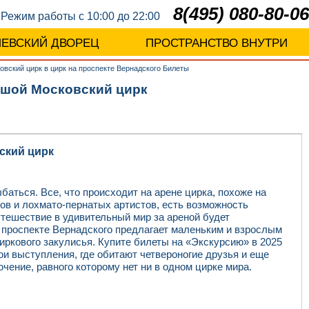
8(495) 080-80-06
Режим работы с 10:00 до 22:00
ЛЕВСКИЙ ДВОРЕЦ
ПРОСТРАНСТВО ВНУТРИ
вский цирк в цирк на проспекте Вернадского Билеты
ьшой Московский цирк
ский цирк
баться. Все, что происходит на арене цирка, похоже на
ов и лохмато-пернатых артистов, есть возможность
Путешествие в удивительный мир за ареной будет
 проспекте Вернадского предлагает маленьким и взрослым
ркового закулисья. Купите билеты на «Экскурсию» в 2025
вои выступления, где обитают четвероногие друзья и еще
чение, равного которому нет ни в одном цирке мира.