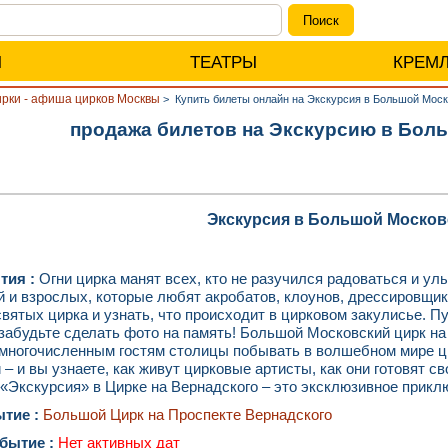
Ы
ТЕАТРЫ
КРЕМ
рки - афиша цирков Москвы
>
Купить билеты онлайн на Экскурсия в Большой Моско
продажа билетов на Экскурсию в Бол
Экскурсия в Большой Москов
тия :
Огни цирка манят всех, кто не разучился радоваться и улы
й и взрослых, которые любят акробатов, клоунов, дрессировщик
святых цирка и узнать, что происходит в цирковом закулисье. 
забудьте сделать фото на память! Большой Московский цирк на
 многочисленным гостям столицы побывать в волшебном мире ци
 – и вы узнаете, как живут цирковые артисты, как они готовят с
 «Экскурсия» в Цирке на Вернадского – это эксклюзивное приклю
ытие :
Большой Цирк на Проспекте Вернадского
обытие :
Нет активных дат