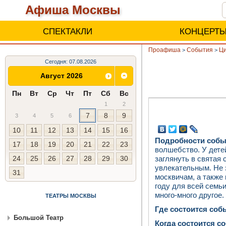
Афиша Москвы
СПЕКТАКЛИ
КОНЦЕРТ
Проафиша
События
Ци
>
>
Сегодня: 07.08.2026
Август 2026
Пн
Вт
Ср
Чт
Пт
Сб
Вс
1
2
7
8
9
3
4
5
6
10
11
12
13
14
15
16
Подробности собы
17
18
19
20
21
22
23
волшебство. У дете
заглянуть в святая 
24
25
26
27
28
29
30
увлекательным. Не 
31
москвичам, а также
году для всей семьи
много-много другое.
ТЕАТРЫ МОСКВЫ
Где состоится соб
Большой Театр
Когда состоится с