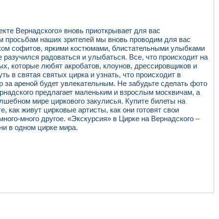
екте Вернадского» вновь приоткрывает для вас
м просьбам наших зрителей мы вновь проводим для вас
ском софитов, яркими костюмами, блистательными улыбками
е разучился радоваться и улыбаться. Все, что происходит на
лых, которые любят акробатов, клоунов, дрессировщиков и
ть в святая святых цирка и узнать, что происходит в
 за ареной будет увлекательным. Не забудьте сделать фото
рнадского предлагает маленьким и взрослым москвичам, а
лшебном мире циркового закулисья. Купите билеты на
е, как живут цирковые артисты, как они готовят свои
много-много другое. «Экскурсия» в Цирке на Вернадского –
ни в одном цирке мира.